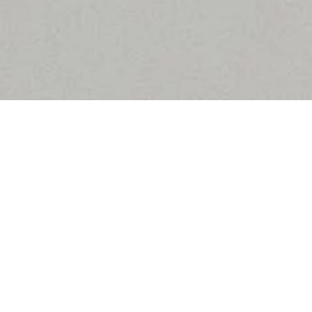
Enthaltung zählt wie eine Nein-
Stimme
11.08.2022
Es war eine emotionsgeladene Diskussion: Eine kleine
Stockwerkeigentümergemeinschaft (STWEG) mit sechs