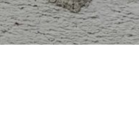
Baumängel: Die Fristen nicht
verpassen
22.08.2024
Einen Neu- oder Umbau ohne Mängel gibt es nicht.
Trotz technischem Fortschritt hat die Zahl der